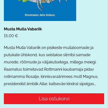
Musta Mulla Vabariik
15,00 €
Musta Mulla Vabariik on pisikeste mullaloomade ja
putukate ühiskond, kus seistakse silmitsi samade
murede, rõõmude ja väljakutsetega, millega meiegi.
Raamatus toimetavad Rottmanni kaubamaja pidav
rotimamma Rosalje, kinnisvaraärimees mutt Magnus,
presidendist ämblik Allar, kaitseväe kindral sipelgas…
Lisa ostukorvi